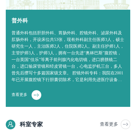
普外科
普通外科包括肝胆外科、胃肠外科、腔镜外科、泌尿外科及
肛肠外科，开设床位共53张，现有外科副主任医师3人，硕士
研究生一人，主治医师2人，住院医师2人。副主任护师1人，
主管护师3人，护师3人，拥有一台先进“奥林巴斯”腹腔镜，
一台英国“佳乐”等离子前列腺汽化电切镜，进口膀胱镜二
台，进口输尿管镜和经皮肾镜一台，心电监护机三台，多人
曾先后攒写十多篇国家级文章。 腔镜外科专科：我院在2001
年已开展腹腔镜下行胆囊切除术，它是利用先进医疗设备，
在电视监控下，利用腹腔镜做胆囊切除，至今已完成胆囊切
除术100多例，该手术具有创伤小、恢复快、疤痕小…
查看更多
科室专家
查看更多