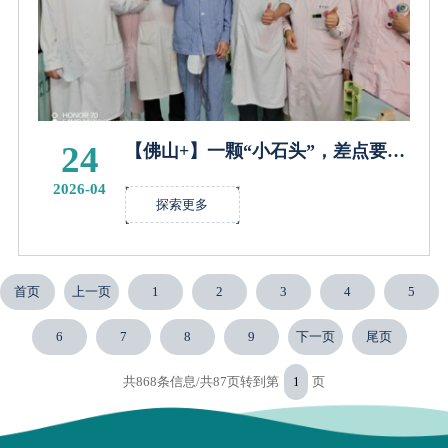
24
【佛山+】一颗“小石头”，差点要了
命！乐从医院精准施策挽回生命
2026-04
探索更多
首页
上一页
1
2
3
4
5
6
7
8
9
下一页
尾页
共868条信息/共87页
转到第
页