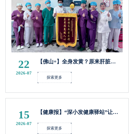
22
【佛山+】全身发黄？原来肝脏
要“罢工”！两次“洗血”抢回生机
2026-07
探索更多
15
【健康报】“深小发健康驿站”让新
就业形态劳动者更有“医”靠
2026-07
探索更多