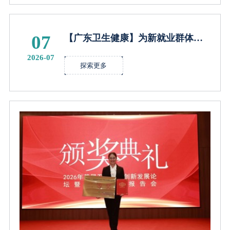
07
【广东卫生健康】为新就业群体筑
牢健康港湾 佛山市顺德区乐从镇“深
2026-07
小发健康驿站”启用
探索更多