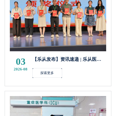
03
【乐从发布】资讯速递 | 乐从医
院“医志社”三体协同服务模式荣获
2026-08
第四届全国医务社会工作服务能力
探索更多
竞赛奖