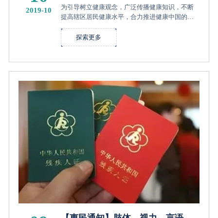
专家义诊团东平滨河湿地公园约定
为引导树立健康观念，广泛传播健康知识，不断
2019-10
您！
提高辖区居民健康水平，合力推进健康中国的建
设，广州医科大学附属顺德医院积极响应“健康顺
德我行动”顺德区2019年健康中国行活动，联手乐
探索更多
从镇卫计局、乐从镇社区卫...