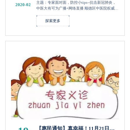
你解答中医治疗在疫情防控中的作
主题：专家面对面，防控小tips--抗击新冠肺炎，
2020-02
用
中医大有可为广播+网络直播 顺德区中医院权威专
家，就市民关心的中医治疗新冠肺炎等热点问
题，作客顺德区应急广播、佛山电台顺德广播的
探索更多
全媒体直播室，接受现场访谈...
【惠民通知】真幸福！11月21日上