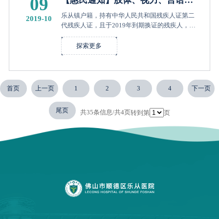
09
【惠民通知】肢体、视力、言语、
听力等残疾类别专家免费评定时间
乐从镇户籍，持有中华人民共和国残疾人证第二
2019-10
表，求扩散！
代残疾人证，且于2019年到期换证的残疾人，可
以免费评定、换证了！根据乐从镇人力资源和社
会保障局的工作安排，广州医科大学附属顺德医
探索更多
院（乐从医院）是乐从镇肢体、...
首页
上一页
1
2
3
4
下一页
尾页
共35条信息/共4页
转到第
页