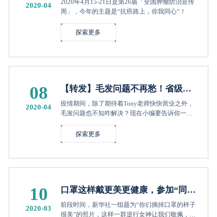
2020年4月15-21日是第26届「全国肿瘤防治宣传
2020-04
周」，今年的主题是“抗癌路上，你我同心”！
探索更多
08
【转发】毛发问题不再愁！省级专
家熊春萍教授开诊啦！
疫情期间，除了期待着Tony老师快快营业之外，
2020-04
毛发问题也不知咋解决？现在小编要告诉你一个
好消息，周五早上省级专家熊春萍教授开诊啦！
探索更多
10
口罩这样戴更美更健康，参加​“同心
抗疫，科学护肤”竞答，赢奖品啦！
前段时间，新华社一组题为“你们摘掉口罩的样子
2020-03
很美”的照片，这样一群逆行女神让我们敬佩，也