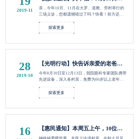
19
午，新隆公园，一大波健康福利送
亲，今年10月、11月在大罗、道教、劳村举行的
2019-11
送送……
三场义诊，您都遗憾错过了吗？快看！前方还有
一场！
探索更多
28
【光明行动】快告诉亲爱的老爸老
妈，白内障筛查还会到这些村居！
今年8月30日至12月13日，我院眼科专家团队携带
2019-10
先进设备，深入各村居，免费为60岁以上老年人
进行白内障筛查、现场咨询、现场预约回院实施
手术，详询眼科：28338198。
探索更多
16
【惠民通知】本周五上午，10位省
市级名医在大罗中心公园等着您！
钢铁铸爱暖世界，名医义诊进村居，金秋十月见