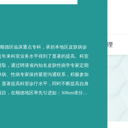
中文版
党群工作
专题专栏
人事管理
是顺德区临床重点专科，承担本地区皮肤病诊
近年来科室业务水平得到了显著的提高。科室
进取，通过聘请省内知名皮肤性病学专家定期
肤病、性病专家保持紧密沟通联系，积极参加
，显著提高科室诊疗水平，同时不断提高自身
目，在顺德地区率先引进如：308nm准分子
疗、特异性免疫疗法等一批国内先进的设备和
过临床实践，取得了良好的社会效益，得到了
年来的不断提高，不仅可以满足本地患者…