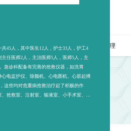
中文版
党群工作
专题专栏
人事管理
共45人，其中医生12人，护士33人，护工4
主任医师2人，主治医师5人，医师5人，主
人。急诊科配备有完善的抢救仪器，如洗胃
种心电监护仪、除颤机、心电图机、心脏起搏
台，这些均对危重病抢救治疗起了积极的作
室、抢救室、注射室、输液室、小手术室、留
有“120”急救系统，通过电脑信息系统、无线
多方式全方位与区急救“120”中心进行沟通，
医疗急救工作需求，为应对突发急救工作提…