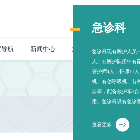
急诊科
室导航
新闻中心
护理园地
健康科普
急诊科现有医护人员一
人。在医护队伍中有副
管护师4人，护师11
机、有创呼吸机、各
器等，配备救护车3
用。急诊科设有急诊
观室等。 我院急诊科
电对讲系统、电话通讯
查看更多
更好地满足了我镇的